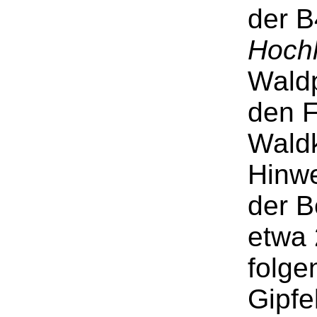
der B
Hoch
Waldp
den F
Wald
Hinwe
der B
etwa 
folge
Gipfe