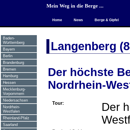
Mein Weg in die Berge ...
Home
News
Berge & Gipfel
Baden-
Langenberg (8
Württemberg
Bayern
Berlin
Brandenburg
Der höchste B
Bremen
Hamburg
Nordrhein-Wes
Hessen
Mecklenburg-
Vorpommern
Niedersachsen
Tour:
Der h
Nordrhein-
Westfalen
Westf
Rheinland-Pfalz
Saarland