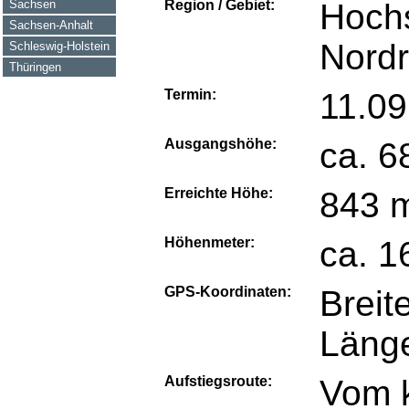
Sachsen
Region / Gebiet:
Hochs
Sachsen-Anhalt
Nordr
Schleswig-Holstein
Thüringen
Termin:
11.09
Ausgangshöhe:
ca. 6
Erreichte Höhe:
843 
Höhenmeter:
ca. 1
GPS-Koordinaten:
Breit
Länge
Aufstiegsroute:
Vom k