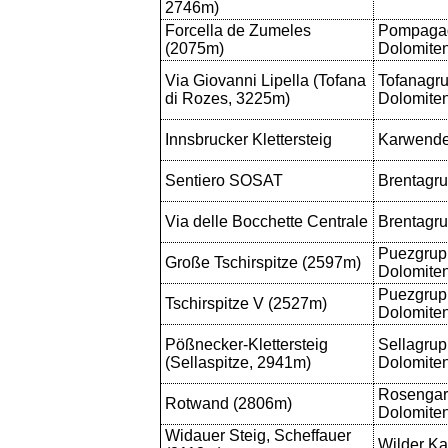
2746m)
Forcella de Zumeles
Pompaga
(2075m)
Dolomite
Via Giovanni Lipella (Tofana
Tofanagr
di Rozes, 3225m)
Dolomite
Innsbrucker Klettersteig
Karwende
Sentiero SOSAT
Brentagr
Via delle Bocchette Centrale
Brentagr
Puezgrup
Große Tschirspitze (2597m)
Dolomite
Puezgrup
Tschirspitze V (2527m)
Dolomite
Pößnecker-Klettersteig
Sellagrup
(Sellaspitze, 2941m)
Dolomite
Rosengar
Rotwand (2806m)
Dolomite
Widauer Steig, Scheffauer
Wilder Ka