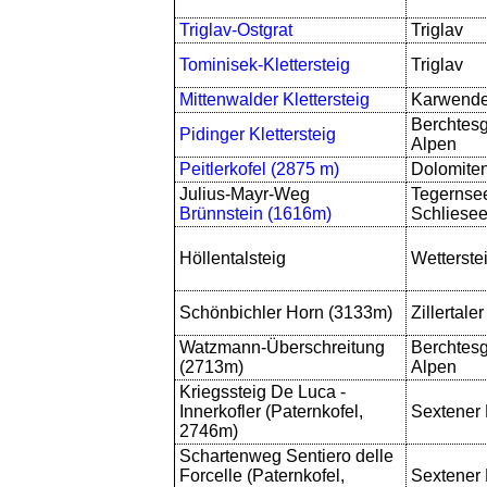
Triglav-Ostgrat
Triglav
Tominisek-Klettersteig
Triglav
Mittenwalder Klettersteig
Karwende
Berchtes
Pidinger Klettersteig
Alpen
Peitlerkofel (2875 m)
Dolomite
Julius-Mayr-Weg
Tegernse
Brünnstein (1616m)
Schliesee
Höllentalsteig
Wetterste
Schönbichler Horn (3133m)
Zillertale
Watzmann-Überschreitung
Berchtes
(2713m)
Alpen
Kriegssteig De Luca -
Innerkofler (Paternkofel,
Sextener
2746m)
Schartenweg Sentiero delle
Forcelle (Paternkofel,
Sextener