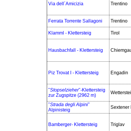
Via dell´Amicizia
Trentino
Ferrata Torrente Sallagoni
Trentino
Klamml - Klettersteig
Tirol
Hausbachfall - Klettersteig
Chiemga
Piz Trovat I - Klettersteig
Engadin
"
Stopselzieher
"-Klettersteig
Wetterste
zur Zugspitze (2962 m)
"
Strada degli Alpini
"
Sextener
Alpinisteig
Bamberger- Klettersteig
Triglav