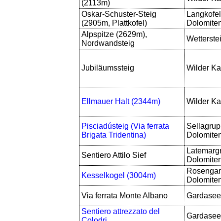
(2113m)
Oskar-Schuster-Steig
Langkofel
(2905m, Plattkofel)
Dolomite
Alpspitze (2629m),
Wetterste
Nordwandsteig
Jubiläumssteig
Wilder Ka
Ellmauer Halt (2344m)
Wilder Ka
Pisciadústeig (Via ferrata
Sellagrup
Brigata Tridentina)
Dolomite
Latemarg
Sentiero Attilo Sief
Dolomite
Rosengar
Kesselkogel (3004m)
Dolomite
Via ferrata Monte Albano
Gardasee
Sentiero attrezzato del
Gardasee
Colodri