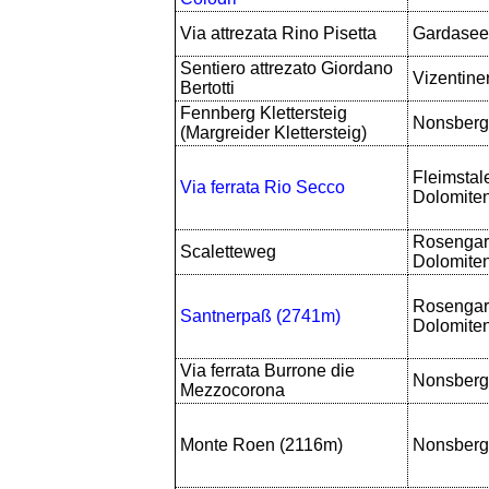
Via attrezata Rino Pisetta
Gardasee
Sentiero attrezato Giordano
Vizentine
Bertotti
Fennberg Klettersteig
Nonsberg
(Margreider Klettersteig)
Fleimstal
Via ferrata Rio Secco
Dolomite
Rosengar
Scaletteweg
Dolomite
Rosengar
Santnerpaß (2741m)
Dolomite
Via ferrata Burrone die
Nonsberg
Mezzocorona
Monte Roen (2116m)
Nonsberg