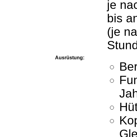
je na
bis a
(je n
Stun
Ausrüstung:
Be
Fun
Jah
Hüt
Ko
Gle