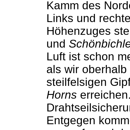
Kamm des Nordor
Links und rechte
Höhenzuges ste
und
Schönbichl
Luft ist schon m
als wir oberhal
steilfelsigen Gi
Horns
erreichen.
Drahtseilsicheru
Entgegen komme