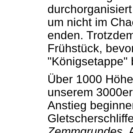
durchorganisier
um nicht im Cha
enden. Trotzdem
Frühstück, bevor
"Königsetappe"
Über 1000 Höhen
unserem 3000er.
Anstieg beginne
Gletscherschliff
Zemmgrundes
.