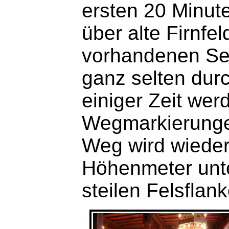
ersten 20 Minut
über alte Firnfel
vorhandenen Se
ganz selten dur
einiger Zeit wer
Wegmarkierungen
Weg wird wieder
Höhenmeter unte
steilen Felsfla