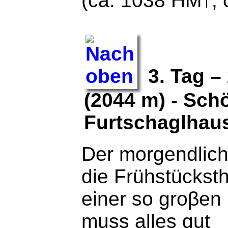
(ca. 1038 HM↑, 
3. Tag – 
(2044 m) - Sch
Furtschaglhaus
Der morgendlic
die Frühstückst
einer so groβen
muss alles gut