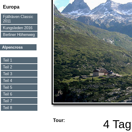
Europa
Fjällräven Classic
2011
Kungsleden 2016
Berliner Höhenweg
Alpencross
Teil 1
Teil 2
Teil 3
Teil 4
Teil 5
Teil 6
Teil 7
Teil 8
Tour:
4 Tag