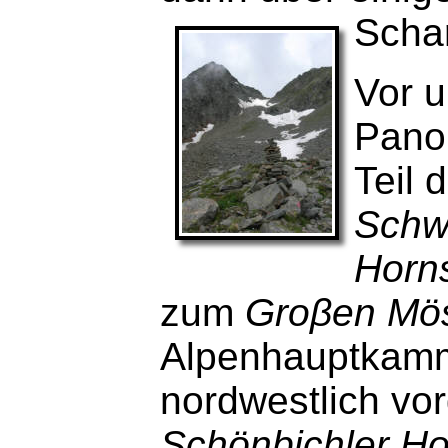
Schar
Vor u
Pano
Teil 
Schw
Horn
zum
Groβen Mös
Alpenhauptka
nordwestlich vor
Schönbichler Ho