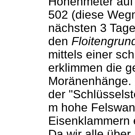
Höhenmeter auf
502 (diese Wegm
nächsten 3 Tage 
den
Floitengrun
mittels einer s
erklimmen die 
Moränenhänge. K
der "Schlüsselst
m hohe Felswand
Eisenklammern 
Da wir alle über