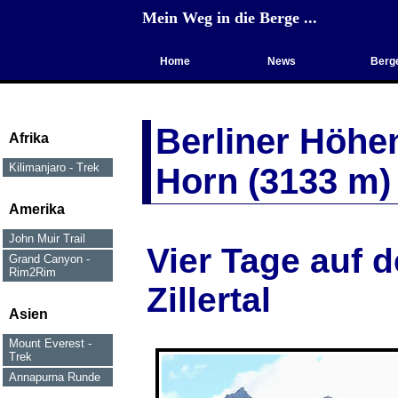
Mein Weg in die Berge ...
Home
News
Berge
Trekking
Vulkane
Berliner
Höhen
Afrika
Kilimanjaro - Trek
Horn (3133 m)
Amerika
John Muir Trail
Vier Tage auf 
Grand Canyon -
Rim2Rim
Zillertal
Asien
Mount Everest -
Trek
Annapurna Runde