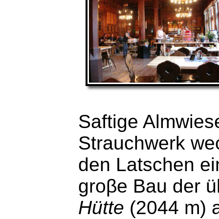
Saftige Almwies
Strauchwerk wec
den Latschen ei
groβe Bau der ü
Hütte
(2044 m) a