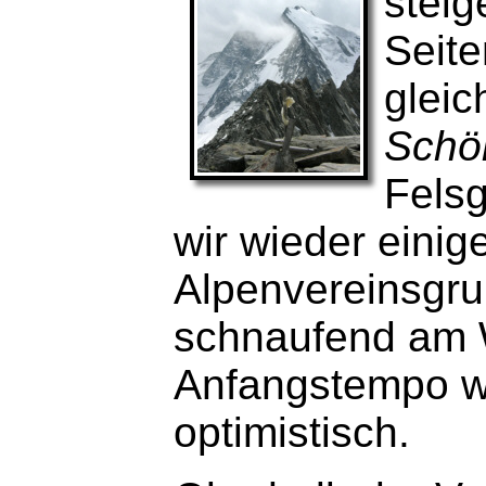
steig
Seite
glei
Schö
Felsg
wir wieder einig
Alpenvereinsgru
schnaufend am 
Anfangstempo w
optimistisch.