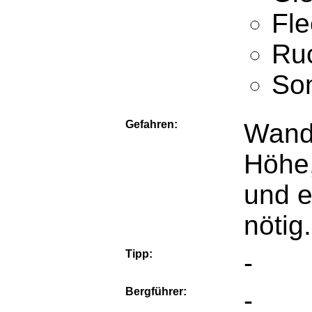
Fle
Ruc
Son
Gefahren:
Wande
Höhe,
und e
nötig.
Tipp:
-
Bergführer:
-