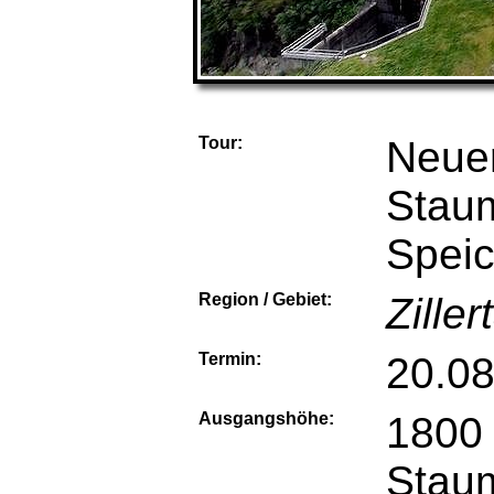
Tour:
Neuer
Stau
Speic
Region / Gebiet:
Ziller
Termin:
20.0
Ausgangshöhe:
1800 
Stau