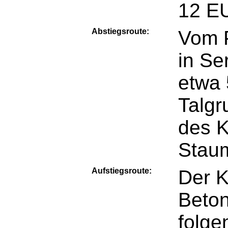
12 E
Abstiegsroute:
Vom P
in Se
etwa 
Talgr
des K
Staum
Aufstiegsroute:
Der K
Beton
folge