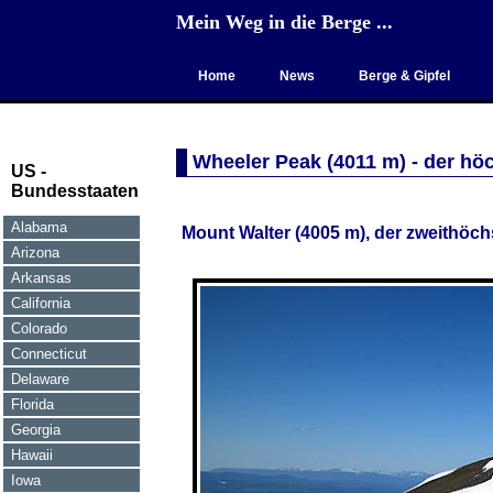
Mein Weg in die Berge ...
Home
News
Berge & Gipfel
Wheeler Peak (4011 m)
- der hö
US -
Bundesstaaten
Alabama
Mount Walter (4005 m), der zweithöc
Arizona
Arkansas
California
Colorado
Connecticut
Delaware
Florida
Georgia
Hawaii
Iowa