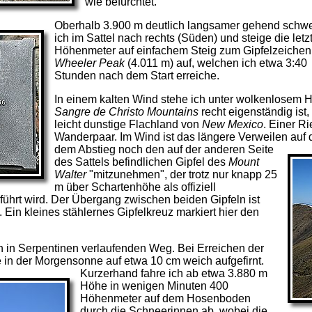
wie befürchtet.
Oberhalb 3.900 m deutlich langsamer gehend schw
ich im Sattel nach rechts (Süden) und steige die letz
Höhenmeter auf einfachem Steig zum Gipfelzeichen
Wheeler Peak
(4.011 m) auf, welchen ich etwa 3:40
Stunden nach dem Start erreiche.
In einem kalten Wind stehe ich unter wolkenlosem 
Sangre de Christo Mountains
recht eigenständig ist,
leicht dunstige Flachland von
New Mexico
. Einer R
Wanderpaar. Im Wind ist das längere Verweilen auf
dem Abstieg noch den auf der anderen Seite
des Sattels befindlichen Gipfel des
Mount
Walter
"mitzunehmen", der trotz nur knapp 25
m über Schartenhöhe als offiziell
ührt wird. Der Übergang zwischen beiden Gipfeln ist
Ein kleines stählernes Gipfelkreuz markiert hier den
n in Serpentinen verlaufenden Weg. Bei Erreichen der
e in der Morgensonne auf etwa 10 cm weich aufgefirnt.
Kurzerhand fahre ich ab etwa 3.880 m
Höhe in wenigen Minuten 400
Höhenmeter auf dem Hosenboden
durch die Schneerinnen ab, wobei die