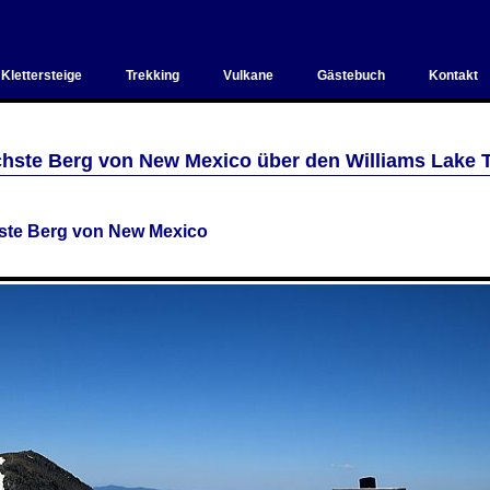
Klettersteige
Trekking
Vulkane
Gästebuch
Kontakt
chste Berg von New Mexico über den Williams Lake T
hste Berg von New Mexico