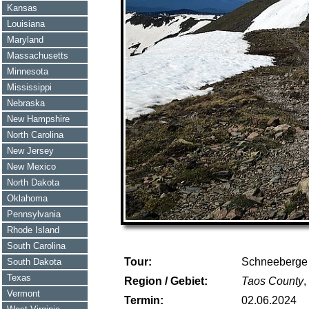
Kansas
Louisiana
Maryland
Massachusetts
Minnesota
Mississippi
Nebraska
New Hampshire
North Carolina
New Jersey
New Mexico
North Dakota
Oklahoma
Pennsylvania
Rhode Island
South Carolina
Tour:
Schneeberge 
South Dakota
Texas
Region / Gebiet:
Taos County
,
Vermont
Termin:
02.06.2024