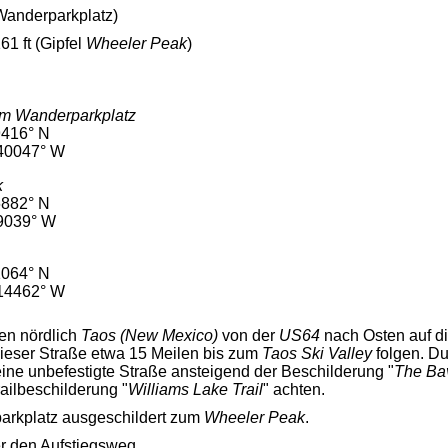
Wanderparkplatz)
61 ft (Gipfel
Wheeler Peak
)
 am Wanderparkplatz
9416° N
40047° W
k
6882° N
9039° W
1064° N
14462° W
en nördlich
Taos (New Mexico)
von der
US64
nach Osten auf d
ieser Straße etwa 15 Meilen bis zum
Taos Ski Valley
folgen. Du
ine unbefestigte Straße ansteigend der Beschilderung "
The Ba
railbeschilderung "
Williams Lake Trail
" achten.
rkplatz ausgeschildert zum
Wheeler Peak
.
r den Aufstiegsweg