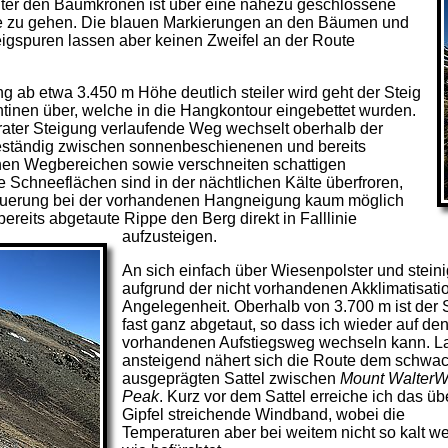
unter den Baumkronen ist über eine nahezu geschlossene
 zu gehen. Die blauen Markierungen an den Bäumen und
igspuren lassen aber keinen Zweifel an der Route
g ab etwa 3.450 m Höhe deutlich steiler wird geht der Steig
tinen über, welche in die Hangkontour eingebettet wurden.
rater Steigung verlaufende Weg wechselt oberhalb der
ständig zwischen sonnenbeschienenen und bereits
n Wegbereichen sowie verschneiten schattigen
e Schneeflächen sind in der nächtlichen Kälte überfroren,
 Querung bei der vorhandenen Hangneigung kaum möglich
e bereits abgetaute Rippe den Berg
direkt in Falllinie
aufzusteigen.
An sich einfach über Wiesenpolster und steini
aufgrund der nicht vorhandenen Akklimatisati
Angelegenheit. Oberhalb von 3.700 m ist der
fast ganz abgetaut, so dass ich wieder auf de
vorhandenen Aufstiegsweg wechseln kann. 
ansteigend nähert sich die Route dem schwa
ausgeprägten Sattel zwischen
Mount WalterW
Peak
. Kurz vor dem Sattel erreiche ich das üb
Gipfel streichende Windband, wobei die
Temperaturen aber bei weitem nicht so kalt w