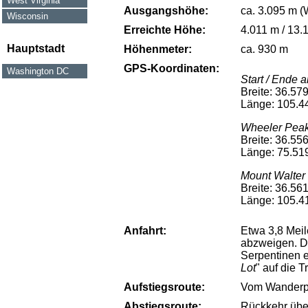
West Virginia
Ausgangshöhe:
ca. 3.095 m (
Wisconsin
Erreichte Höhe:
4.011 m / 13.1
Hauptstadt
Höhenmeter:
ca. 930 m
GPS-Koordinaten:
Washington DC
Start / Ende
Breite: 36.57
Länge: 105.4
Wheeler Pea
Breite: 36.55
Länge: 75.51
Mount Walter
Breite: 36.56
Länge: 105.4
Anfahrt:
Etwa 3,8 Meil
abzweigen. D
Serpentinen e
Lot
" auf die T
Aufstiegsroute:
Vom Wanderpa
Abstiegsroute:
Rückkehr übe