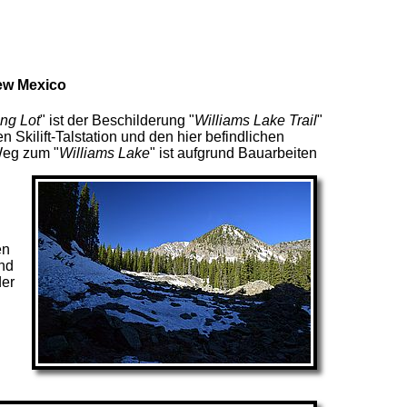
New Mexico
ing Lot
" ist der Beschilderung "
Williams Lake Trail
"
ten Skilift-Talstation und den hier befindlichen
Weg zum "
Williams Lake
" ist aufgrund Bauarbeiten
en
nd
der