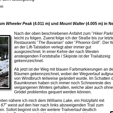
en
zum
Wheeler Peak
(4.011 m) und
Mount Walter
(4.005 m) in 
Nach der oben beschriebenen Anfahrt zum "
Hiker Park
leicht zu folgen. Zuerst folge ich der Straße bis zur letz
Restaurants "
The Bavarian
" oder "
Phoenix Grill
". Der 
an der Lift-
Talstation verlegt aber immer gut
ausgezeichnet. In einer Kehre der nach Westen
ansteigenden Forststraße / Skipiste ist der Trailabzeig
gekennzeichnet.
Ab jetzt ist der Weg mit blauen Farbmarkierungen an d
Bäumen gekennzeichnet, wobei der Wegverlauf aufgru
von Windbruch teilweise geändert wurde. Im Schatten 
Baumkronen haben sich immer noch Schneereste des
vergangenen Winters gehalten, welche aber auch ohne
Grödel problemlos gequert werden können.
ilen nähere ich mich dem
Williams Lake
, ein Holzpfahl mit
 67
" weist auf den hier nach links abzweigenden Trail zum
in. Sofort beginnt sich
der weitere Trailverlauf deutlich