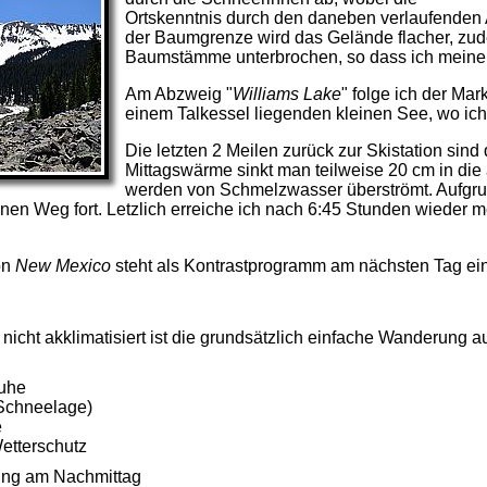
Ortskenntnis durch den daneben verlaufenden 
der Baumgrenze wird das Gelände flacher, zud
Baumstämme unterbrochen, so dass ich meinen
Am Abzweig "
Williams Lake
" folge ich der Mar
einem Talkessel liegenden kleinen See, wo ich 
Die letzten 2 Meilen zurück zur Skistation si
Mittagswärme sinkt man teilweise 20 cm in die
werden von Schmelzwasser überströmt. Aufgr
inen Weg fort. Letzlich erreiche ich nach 6:45 Stunden wieder
on
New Mexico
steht als Kontrastprogramm am nächsten Tag e
nicht akklimatisiert ist die grundsätzlich einfache Wanderung
huhe
 Schneelage)
e
etterschutz
ung am Nachmittag